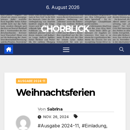
Zum
6. August 2026
Inhalt
springen
CHORBLICK
AUSGABE 2024-11
Weihnachtsferien
Von
Sabrina
NOV. 26, 2024
#Ausgabe 2024-11
,
#Einladung
,