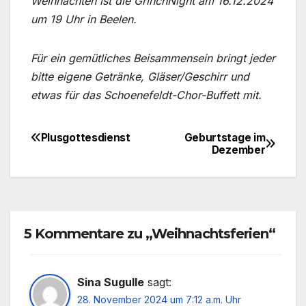
Weihnachten ist die GrinchNight am 16.12.2024
um 19 Uhr in Beelen.
Für ein gemütliches Beisammensein bringt jeder
bitte eigene Getränke, Gläser/Geschirr und
etwas für das Schoenefeldt-Chor-Buffett mit.
Plusgottesdienst
Geburtstage im
Beitragsnavigation
Dezember
5 Kommentare zu „Weihnachtsferien“
Sina Sugulle
sagt:
28. November 2024 um 7:12 a.m. Uhr