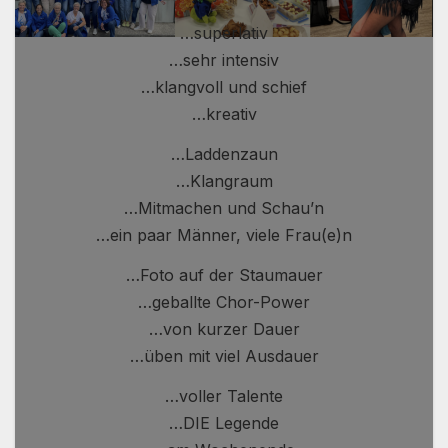
…superlativ
…sehr intensiv
…klangvoll und schief
…kreativ
…Laddenzaun
…Klangraum
…Mitmachen und Schau’n
…ein paar Männer, viele Frau(e)n
…Foto auf der Staumauer
…geballte Chor-Power
…von kurzer Dauer
…üben mit viel Ausdauer
…voller Talente
…DIE Legende