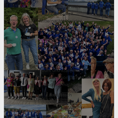
…eher Heim als Weh
…Chor-Buffett
…Mitternachts-Varietee
…Gemeinschaft
…laut und lebhaft
…Leidenschaft
…voller Kraft
…süchtigmachend
…bunt und krachend
…Bauchweh vor Lachen
…Blödsinn machen
…fantastisch
…bombastisch
…sympathisch
…mystisch