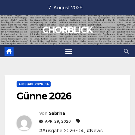
Zum
7. August 2026
Inhalt
springen
CHORBLICK
AUSGABE 2026-04
Günne 2026
Von
Sabrina
APR. 29, 2026
#Ausgabe 2026-04
,
#News