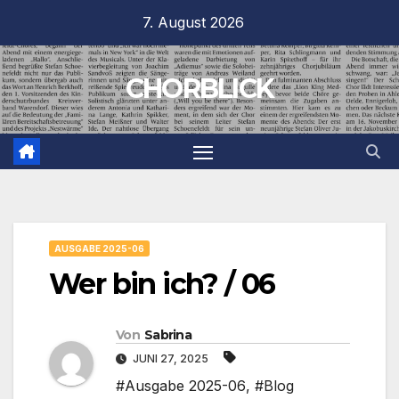
Zum
7. August 2026
Inhalt
springen
CHORBLICK
AUSGABE 2025-06
Wer bin ich? / 06
Von
Sabrina
JUNI 27, 2025
#Ausgabe 2025-06
,
#Blog